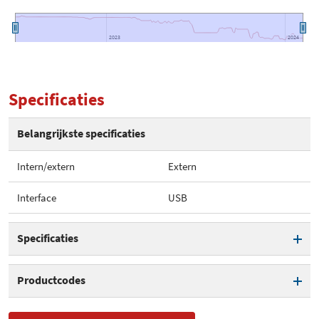
2023
2023
2024
2024
Specificaties
Belangrijkste specificaties
Intern/extern
Extern
Interface
USB
Specificaties
Intern/extern
Extern
Productcodes
Interface
USB
SKU
ST-EESC1-WW