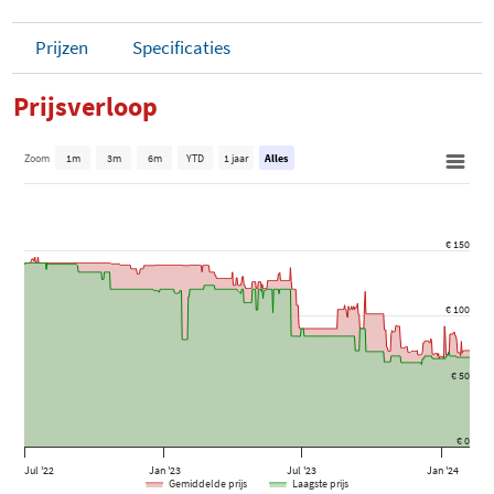
Prijzen
Specificaties
Prijsverloop
Zoom
1m
3m
6m
YTD
1 jaar
Alles
€ 150
€ 100
€ 50
€ 0
Jul '22
Jan '23
Jul '23
Jan '24
Gemiddelde prijs
Laagste prijs