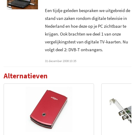
Versie 1
EPG - Internet
Een tijdje geleden bespraken we uitgebreid de
Common Interface slot - CI+
stand van zaken rondom digitale televisie in
Teletekst
Nederland en hoe deze op je PC zichtbaar te
Optioneel Common Interface
slot
krijgen. Ook brachten we deel 1 van onze
Dual tuner support
vergelijkingstest van digitale TV-kaarten. Nu
Ingebouwde CA module
-
Snelscan profielen
volgt deel 2: DVB-T ontvangers.
beschikbaar
Afstandsbediening
31 december 2008 10:35
meegeleverd
Mogelijkheid om MPEG2
decoder te kiezen
Alternatieven
Aantal knoppen
48
afstandsbediening
Mogelijkheid om H.264
decoder te kiezen
DVB-T - Antenne meegeleverd
Directe digitale opname -
.MPG
DVB-T - Antenne voeding
Directe digitale opname - .TS
S-Video ingang