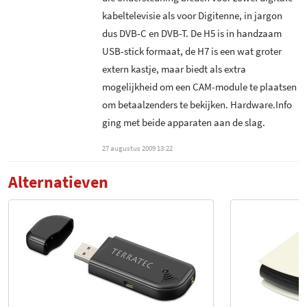
naar keuze
kabeltelevisie als voor Digitenne, in jargon
Composiet ingang
dus DVB-C en DVB-T. De H5 is in handzaam
Opnemen als DivX
Geschikt voor MPEG2 HD
USB-stick formaat, de H7 is een wat groter
zenders
extern kastje, maar biedt als extra
Opnemen als WMV
mogelijkheid om een CAM-module te plaatsen
Geschikt voor H.264 HD
zenders
om betaalzenders te bekijken. Hardware.Info
Opnemen als MP4
ging met beide apparaten aan de slag.
Compatible met Windows
DVD-authoring
Media Center
27 augustus 2009 13:22
Alternatieven
Gecodeerde zenders in Media
Center
BDA Driver