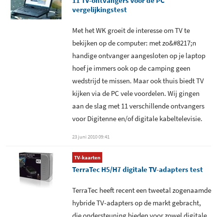
11 TV-ontvangers voor de PC
Versie 1
EPG - Internet
vergelijkingstest
Common Interface slot - CI+
Teletekst
Met het WK groeit de interesse om TV te
bekijken op de computer: met zo&#8217;n
Optioneel Common Interface
Dual tuner support
handige ontvanger aangesloten op je laptop
slot
hoef je immers ook op de camping geen
Snelscan profielen
Ingebouwde CA module
-
wedstrijd te missen. Maar ook thuis biedt TV
beschikbaar
kijken via de PC vele voordelen. Wij gingen
Afstandsbediening
Mogelijkheid om MPEG2
aan de slag met 11 verschillende ontvangers
meegeleverd
decoder te kiezen
voor Digitenne en/of digitale kabeltelevisie.
Aantal knoppen
37
Mogelijkheid om H.264
23 juni 2010 09:41
afstandsbediening
decoder te kiezen
TV-kaarten
DVB-T - Antenne meegeleverd
Directe digitale opname -
TerraTec H5/H7 digitale TV-adapters test
.MPG
DVB-T - Antenne voeding
TerraTec heeft recent een tweetal zogenaamde
Directe digitale opname - .TS
hybride TV-adapters op de markt gebracht,
S-Video ingang
die ondersteuning bieden voor zowel digitale
Opnemen als AVI met codec