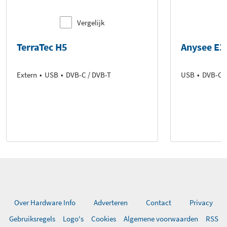
Vergelijk
TerraTec H5
Anysee E3
Extern
USB
DVB-C / DVB-T
USB
DVB-C /
Over Hardware Info
Adverteren
Contact
Privacy
Gebruiksregels
Logo's
Cookies
Algemene voorwaarden
RSS