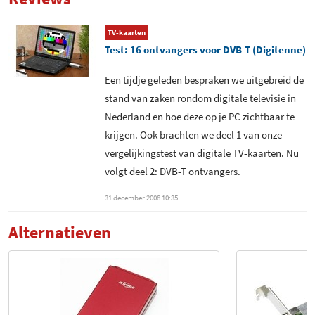
Common Interface slot -
EPG - DVB-signaal
Versie 1
TV-kaarten
Test: 16 ontvangers voor DVB-T (Digitenne)
Common Interface slot - CI+
EPG - Internet
Een tijdje geleden bespraken we uitgebreid de
Optioneel Common Interface
Teletekst
stand van zaken rondom digitale televisie in
slot
Nederland en hoe deze op je PC zichtbaar te
Dual tuner support
Ingebouwde CA module
-
krijgen. Ook brachten we deel 1 van onze
vergelijkingstest van digitale TV-kaarten. Nu
Snelscan profielen
Afstandsbediening
beschikbaar
volgt deel 2: DVB-T ontvangers.
meegeleverd
Mogelijkheid om MPEG2
31 december 2008 10:35
Aantal knoppen
35
decoder te kiezen
afstandsbediening
Alternatieven
Mogelijkheid om H.264
DVB-T - Antenne meegeleverd
decoder te kiezen
DVB-T - Antenne voeding
Directe digitale opname -
.MPG