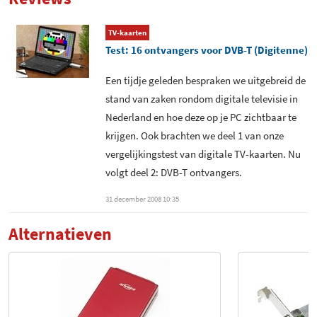
Common Interface slot -
EPG - DVB-signaal
Versie 1
TV-kaarten
Test: 16 ontvangers voor DVB-T (Digitenne)
Common Interface slot - CI+
EPG - Internet
Een tijdje geleden bespraken we uitgebreid de
Optioneel Common Interface
Teletekst
stand van zaken rondom digitale televisie in
slot
Nederland en hoe deze op je PC zichtbaar te
Dual tuner support
Ingebouwde CA module
-
krijgen. Ook brachten we deel 1 van onze
vergelijkingstest van digitale TV-kaarten. Nu
Snelscan profielen
Afstandsbediening
beschikbaar
volgt deel 2: DVB-T ontvangers.
meegeleverd
Mogelijkheid om MPEG2
31 december 2008 10:35
Aantal knoppen
35
decoder te kiezen
afstandsbediening
Alternatieven
Mogelijkheid om H.264
DVB-T - Antenne meegeleverd
decoder te kiezen
DVB-T - Antenne voeding
Directe digitale opname -
.MPG