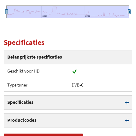
2020
2020
2022
2022
Specificaties
Belangrijkste specificaties
Geschikt voor HD
Type tuner
DVB-C
Specificaties
Geschikt voor HD
Productcodes
Type tuner
DVB-C
SKU
SAT100517, HRK 8760 CI+