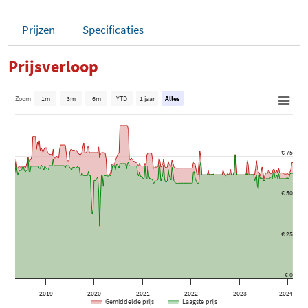
Prijzen
Specificaties
Prijsverloop
Zoom
1m
3m
6m
YTD
1 jaar
Alles
€ 75
€ 50
€ 25
€ 0
2019
2020
2021
2022
2023
2024
Gemiddelde prijs
Laagste prijs