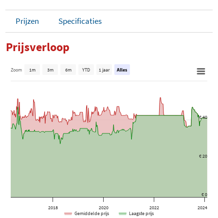
Prijzen
Specificaties
Prijsverloop
Zoom
1m
3m
6m
YTD
1 jaar
Alles
€ 40
€ 20
€ 0
2018
2020
2022
2024
Gemiddelde prijs
Laagste prijs