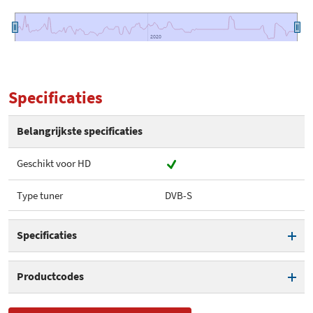
2020
2020
Specificaties
Belangrijkste specificaties
Geschikt voor HD
Type tuner
DVB-S
Specificaties
Geschikt voor HD
Productcodes
Type tuner
DVB-S
SKU
SAT100488, HRS 8659,