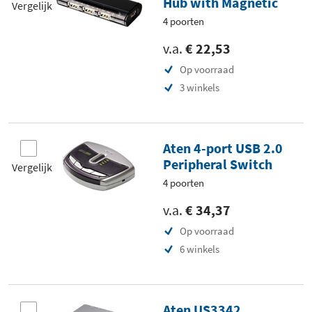
Hub with Magnetic
Vergelijk
4 poorten
v.a.
€ 22,53
Op voorraad
3 winkels
Aten 4-port USB 2.0
Peripheral Switch
Vergelijk
4 poorten
v.a.
€ 34,37
Op voorraad
6 winkels
Aten US3342