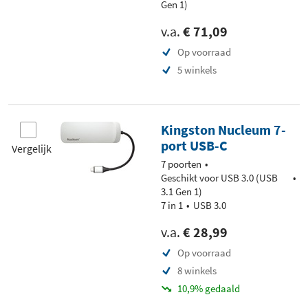
Gen 1)
v.a.
€ 71,09
Op voorraad
5 winkels
Kingston Nucleum 7-
port USB-C
Vergelijk
7 poorten
Geschikt voor USB 3.0 (USB
3.1 Gen 1)
7 in 1
USB 3.0
v.a.
€ 28,99
Op voorraad
8 winkels
10,9% gedaald