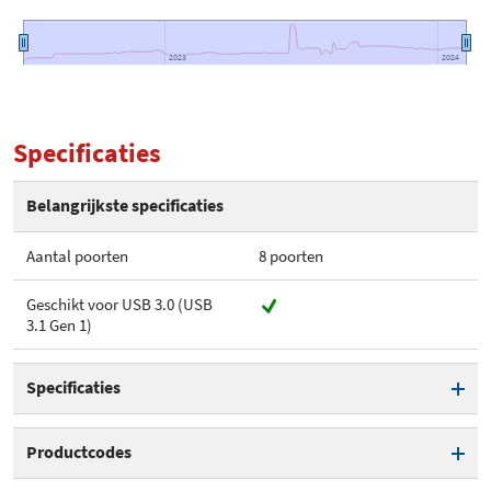
2023
2023
2024
2024
Specificaties
Belangrijkste specificaties
Aantal poorten
8 poorten
Geschikt voor USB 3.0 (USB
3.1 Gen 1)
Specificaties
Aantal poorten
8 poorten
Productcodes
Geschikt voor USB 3.0 (USB