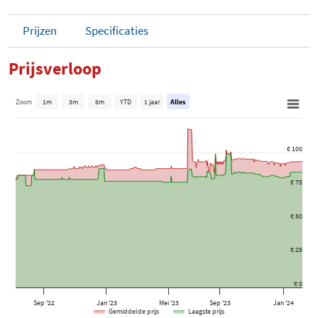
Prijzen
Specificaties
Prijsverloop
Zoom
1m
3m
6m
YTD
1 jaar
Alles
€ 100
€ 75
€ 50
€ 25
€ 0
Sep '22
Jan '23
Mei '23
Sep '23
Jan '24
Gemiddelde prijs
Laagste prijs