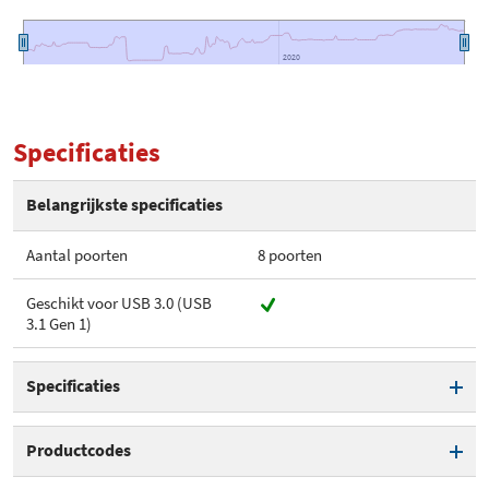
2020
2020
Specificaties
Belangrijkste specificaties
Aantal poorten
8 poorten
Geschikt voor USB 3.0 (USB
3.1 Gen 1)
Specificaties
Aantal poorten
8 poorten
Productcodes
Geschikt voor USB 3.0 (USB