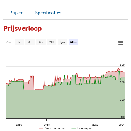
Prijzen
Specificaties
Prijsverloop
Zoom
1m
3m
6m
YTD
1 jaar
Alles
€ 60
€ 40
€ 20
€ 0
2016
2018
2022
2024
Gemiddelde prijs
Laagste prijs