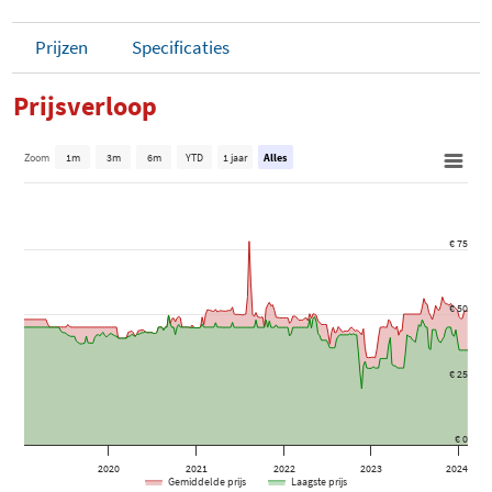
Prijzen
Specificaties
Prijsverloop
Zoom
1m
3m
6m
YTD
1 jaar
Alles
€ 75
€ 50
€ 25
€ 0
2020
2021
2022
2023
2024
Gemiddelde prijs
Laagste prijs