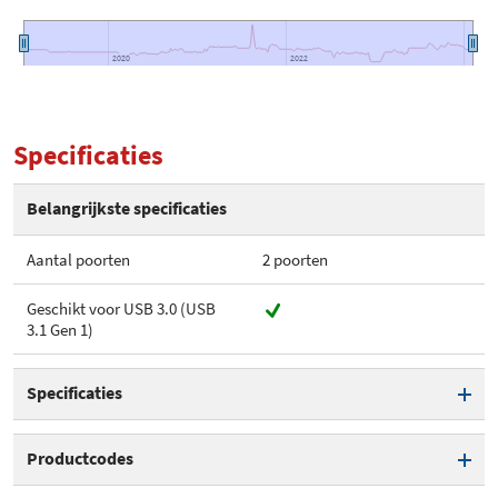
2020
2020
2022
2022
Specificaties
Belangrijkste specificaties
Aantal poorten
2 poorten
Geschikt voor USB 3.0 (USB
3.1 Gen 1)
Specificaties
Aantal poorten
2 poorten
Productcodes
LED-indicatoren