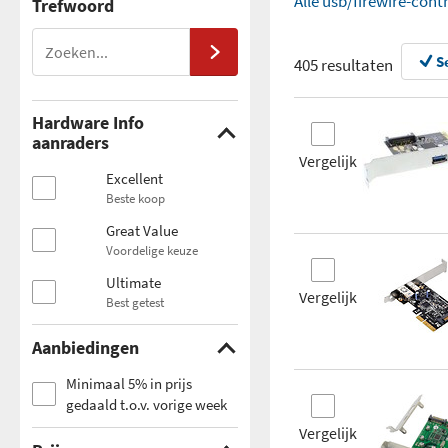
Alle usb/firewire-cont
Trefwoord
S
405 resultaten
Hardware Info
aanraders
Vergelijk
Excellent
Beste koop
Great Value
Voordelige keuze
Ultimate
Vergelijk
Best getest
Aanbiedingen
Minimaal 5% in prijs
gedaald t.o.v. vorige week
Vergelijk