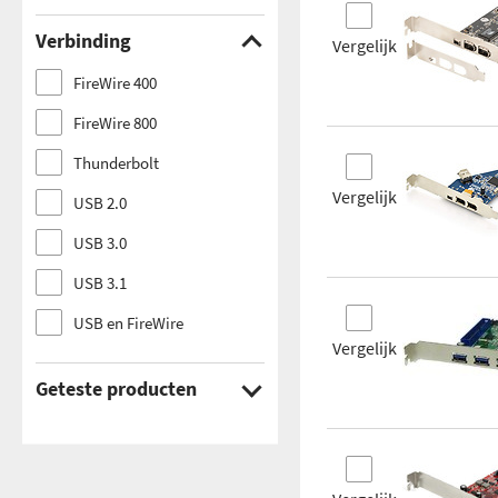
Verbinding
Vergelijk
FireWire 400
FireWire 800
Thunderbolt
Vergelijk
USB 2.0
USB 3.0
USB 3.1
USB en FireWire
Vergelijk
Geteste producten
Ja
Nee