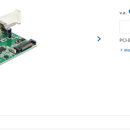
v.a.
PCI-
Me