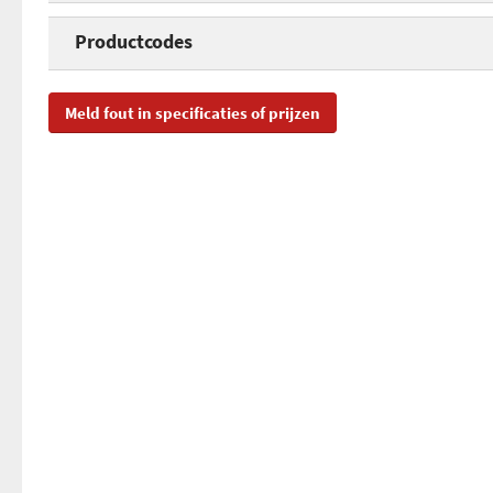
Interface
Productcodes
Verbinding
SKU
89
Meld fout in specificaties of prijzen
Aantal USB poorten
EAN
40
Toegevoegd aan Hardware Info
di