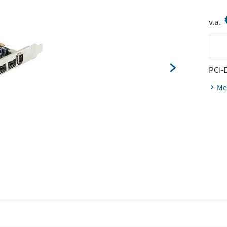
v.a.
PCI-
Me