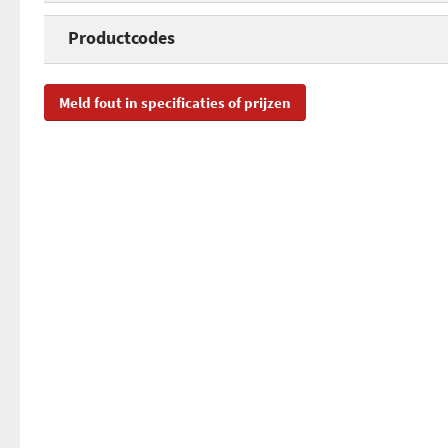
Interface
Productcodes
Verbinding
SKU
89
Meld fout in specificaties of prijzen
Aantal FireWire poorten
EAN
40
Toegevoegd aan Hardware Info
zo