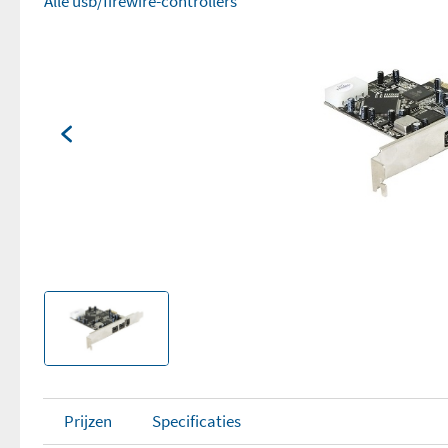
Alle usb/firewire-controllers
Prijzen
Specificaties