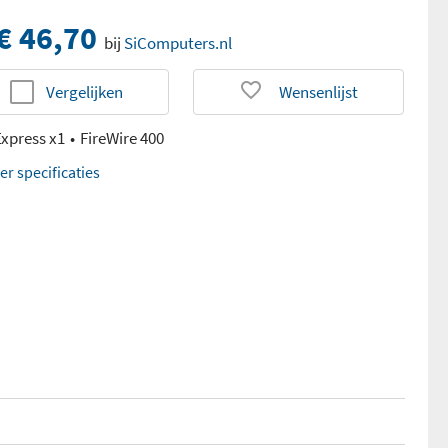
€ 46,70
bij
SiComputers.nl
Vergelijken
Wensenlijst
Express x1
FireWire 400
er specificaties