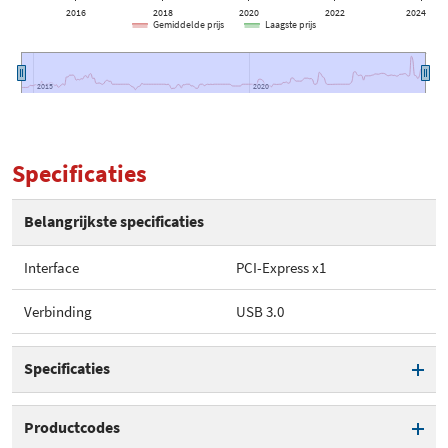
2016
2018
2020
2022
2024
Gemiddelde prijs
Laagste prijs
2015
2015
2020
2020
Specificaties
Belangrijkste specificaties
Interface
PCI-Express x1
Verbinding
USB 3.0
Specificaties
Interface
PCI-Express x1
Productcodes