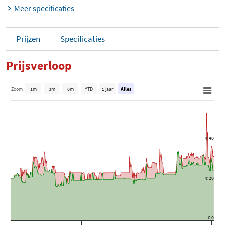
Meer specificaties
Prijzen
Specificaties
Prijsverloop
Zoom
1m
3m
6m
YTD
1 jaar
Alles
€ 40
€ 20
€ 0