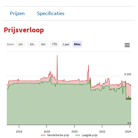
Prijzen
Specificaties
Prijsverloop
Zoom
1m
3m
6m
YTD
1 jaar
Alles
€ 100
€ 50
€ 0
2016
2018
2020
2022
2024
Gemiddelde prijs
Laagste prijs