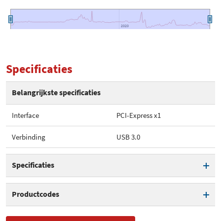
2020
2020
Specificaties
Belangrijkste specificaties
Interface
PCI-Express x1
Verbinding
USB 3.0
Specificaties
Interface
PCI-Express x1
Productcodes
Verbinding
USB 3.0
SKU
PEXUSB3S42V