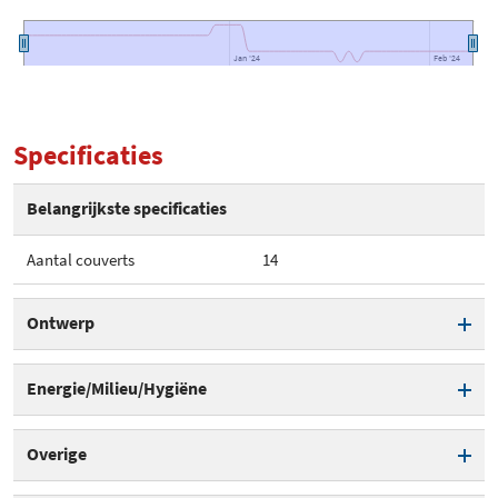
Jan '24
Jan '24
Feb '24
Feb '24
Specificaties
Belangrijkste specificaties
Aantal couverts
14
Ontwerp
Aantal couverts
14
Energie/Milieu/Hygiëne
Besteklade
Theoretisch energieverbruik
0,54 kWh
Overige
per cyclus