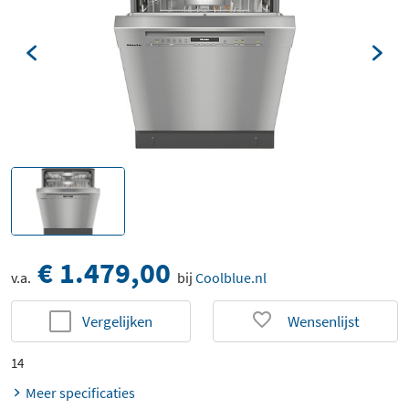
€ 1.479,00
v.a.
bij
Coolblue.nl
Vergelijken
Wensenlijst
14
Meer specificaties