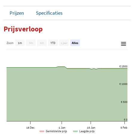
Prijzen
Specificaties
Prijsverloop
Zoom
1m
3m
6m
YTD
1 jaar
Alles
€ 1500
€ 1000
€ 500
€ 0
18 Dec
1 Jan
15 Jan
5 Feb
Gemiddelde prijs
Laagste prijs