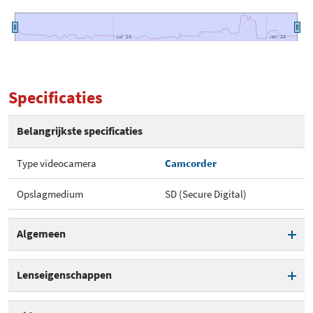
Jul '23
Jul '23
Jan '24
Jan '24
Specificaties
Belangrijkste specificaties
Type videocamera
Camcorder
Opslagmedium
SD (Secure Digital)
Algemeen
Type videocamera
Camcorder
Lenseigenschappen
Opslagmedium
SD (Secure Digital)
Digitale zoom