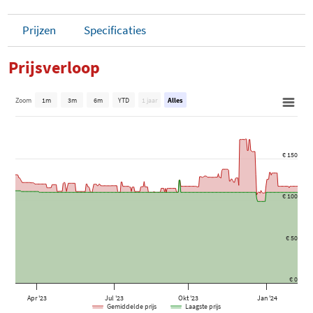
Prijzen
Specificaties
Prijsverloop
Zoom
1m
3m
6m
YTD
1 jaar
Alles
€ 150
€ 100
€ 50
€ 0
Apr '23
Jul '23
Okt '23
Jan '24
Gemiddelde prijs
Laagste prijs