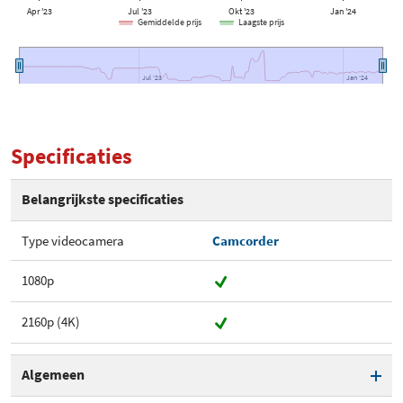
Apr '23
Jul '23
Okt '23
Jan '24
Gemiddelde prijs
Laagste prijs
Jul '23
Jul '23
Jan '24
Jan '24
Specificaties
Belangrijkste specificaties
Type videocamera
Camcorder
1080p
2160p (4K)
Algemeen