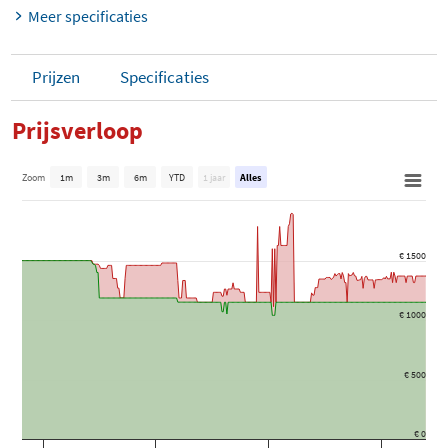
Meer specificaties
Prijzen
Specificaties
Prijsverloop
Zoom
1m
3m
6m
YTD
1 jaar
Alles
€ 1500
€ 1000
€ 500
€ 0