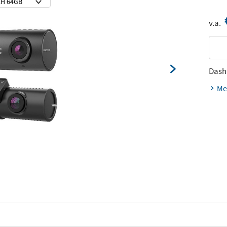
v.a.
Das
Me