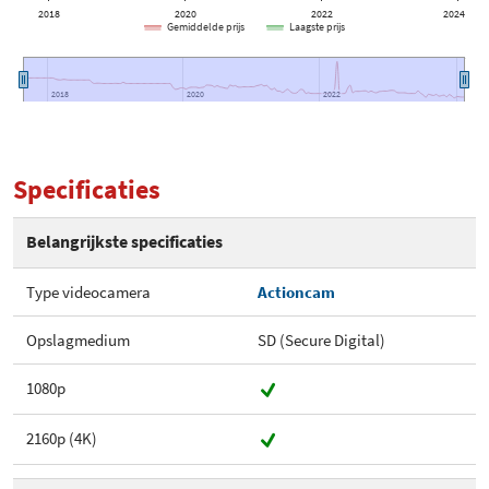
2018
2020
2022
2024
Gemiddelde prijs
Laagste prijs
2018
2018
2020
2020
2022
2022
Specificaties
Belangrijkste specificaties
Type videocamera
Actioncam
Opslagmedium
SD (Secure Digital)
1080p
2160p (4K)