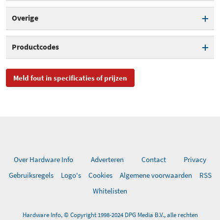
LCD scherm diagonaal
USB
1 cm
Afstandsbediening
Overige
Touchscreen
Bluetooth
Productcodes
Beeldstabilisatie
WiFi
SKU
4KVR360_STD, DVC-
Meld fout in specificaties of prijzen
4KVR360-WH-EU-1, KOD732
EAN
0819900013313
Toegevoegd aan Hardware
dinsdag 22 augustus 2017
Info
Over Hardware Info
Adverteren
Contact
Privacy
Gebruiksregels
Logo's
Cookies
Algemene voorwaarden
RSS
Whitelisten
Hardware Info, © Copyright 1998-2024 DPG Media B.V., alle rechten