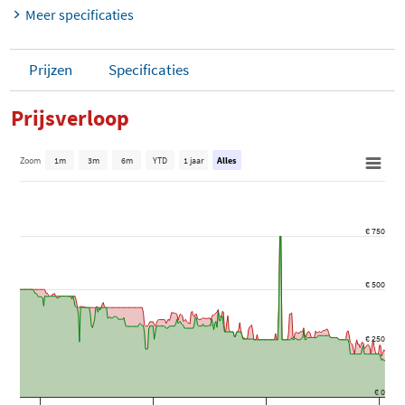
Meer specificaties
Prijzen
Specificaties
Prijsverloop
Zoom
1m
3m
6m
YTD
1 jaar
Alles
€ 750
€ 500
€ 250
€ 0