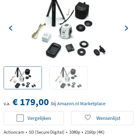
€ 179,00
v.a.
bij
Amazon.nl Marketplace
Vergelijken
Wensenlijst
Actioncam
SD (Secure Digital)
1080p
2160p (4K)