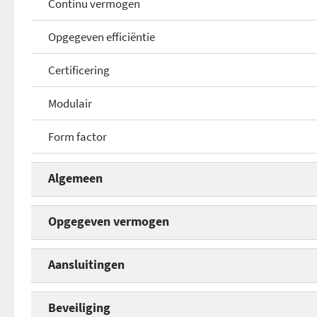
Continu vermogen
Opgegeven efficiëntie
Certificering
Modulair
Form factor
Algemeen
Continu vermogen
Opgegeven vermogen
Opgegeven efficiëntie
Amperage 12 V - Totaal
Aansluitingen
Certificering
Amperage 5 V
Standaard molex
Beveiliging
Modulair