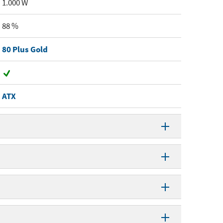
1.000 W
88 %
80 Plus Gold
ATX
1.000 W
88 %
83,3 A
80 Plus Gold
24 A
4