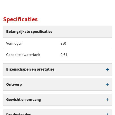
Specificaties
Belangrijkste specificaties
Vermogen
750
Capaciteit watertank
0,6 l
Eigenschapen en prestaties
Vermogen
750
Ontwerp
Capaciteit watertank
0,6 l
Gewicht en omvang
Waterniveau-indicator
Breedte
13,3 cm
Productcodes