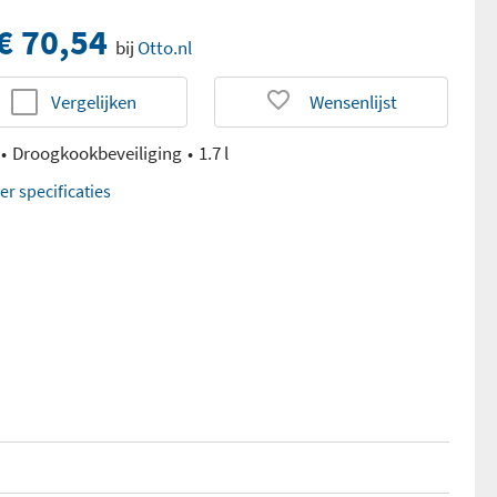
€ 70,54
bij
Otto.nl
Vergelijken
Wensenlijst
Droogkookbeveiliging
1.7 l
er specificaties