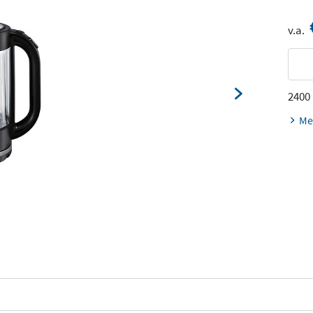
v.a.
2400
Me