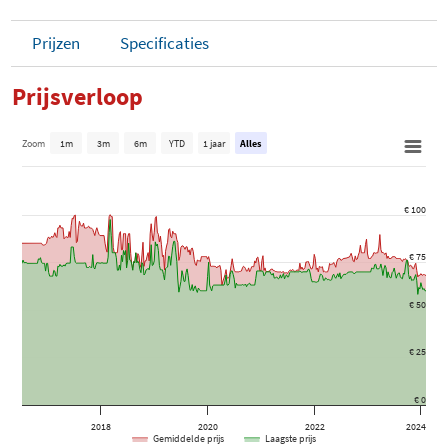
Prijzen
Specificaties
Prijsverloop
Zoom
1m
3m
6m
YTD
1 jaar
Alles
€ 100
€ 75
€ 50
€ 25
€ 0
2018
2020
2022
2024
Gemiddelde prijs
Laagste prijs