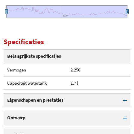
2020
2020
Specificaties
Belangrijkste specificaties
Vermogen
2.250
Capaciteit watertank
1,7 l
Eigenschapen en prestaties
Vermogen
2.250
Ontwerp
Automatische uitschakeling
Capaciteit watertank
1,7 l