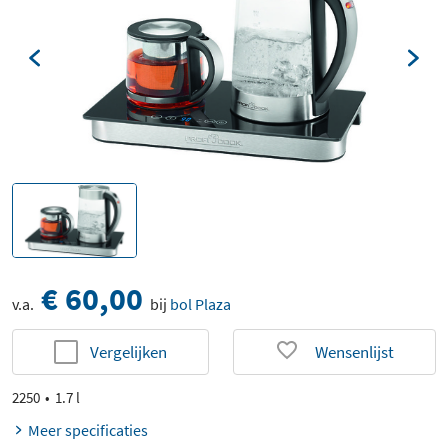
€ 60,00
v.a.
bij
bol Plaza
Vergelijken
Wensenlijst
2250
1.7 l
Meer specificaties