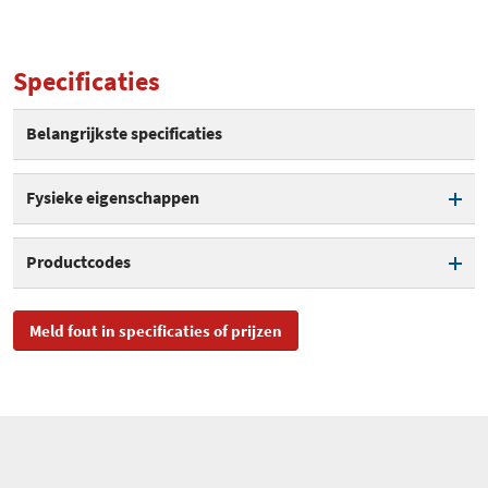
Specificaties
Belangrijkste specificaties
Fysieke eigenschappen
Kleur
Wit
Productcodes
SKU
ZW189_2P
Meld fout in specificaties of prijzen
EAN
1220000016811
Toegevoegd aan Hardware
dinsdag 31 mei 2022
Info