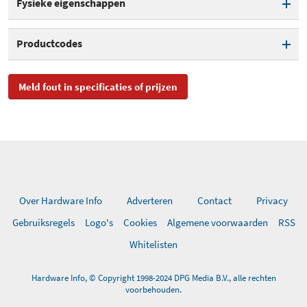
Fysieke eigenschappen
Ondersteuning 2,4 GHz
WPA2 beveiliging
frequentieband
Kleur
Wit
Productcodes
WLAN-snelheid 2,4 GHz
802.1x authenticatie
600 Mbit/s
SKU
20002853, 20002885,
Meld fout in specificaties of prijzen
Antennes intern/extern
Intern
43003222, S0226069
WLAN MAC filtering
EAN
4023125028533,
WPS
4023125028854
Toegevoegd aan Hardware
vrijdag 11 oktober 2019
Info
Over Hardware Info
Adverteren
Contact
Privacy
Gebruiksregels
Logo's
Cookies
Algemene voorwaarden
RSS
Whitelisten
Hardware Info, © Copyright 1998-2024 DPG Media B.V., alle rechten
voorbehouden.