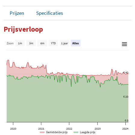
Prijzen
Specificaties
Prijsverloop
Zoom
1m
3m
6m
YTD
1 jaar
Alles
€ 40
€ 20
€ 0
2020
2021
2022
2023
2024
Gemiddelde prijs
Laagste prijs