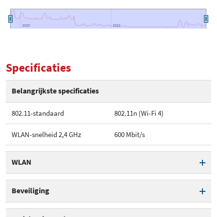
2020
2020
2022
2022
Specificaties
Belangrijkste specificaties
802.11-standaard
802.11n (Wi-Fi 4)
WLAN-snelheid 2,4 GHz
600 Mbit/s
WLAN
802.11-standaard
802.11n (Wi-Fi 4)
Beveiliging
Totale WLAN snelheid
600 Mbit/s
WPA beveiliging