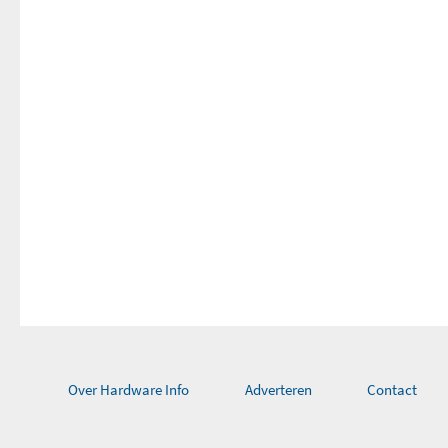
Toegevoegd aan Hardware Info
do
Over Hardware Info
Adverteren
Contact