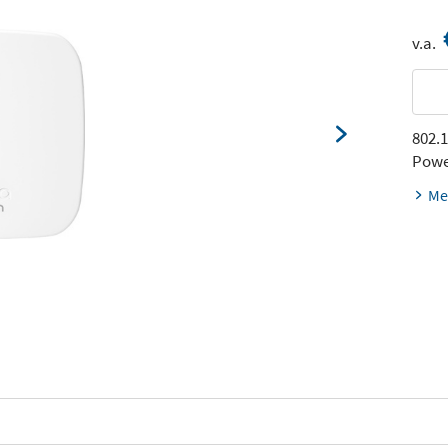
v.a.
802.1
Powe
Me