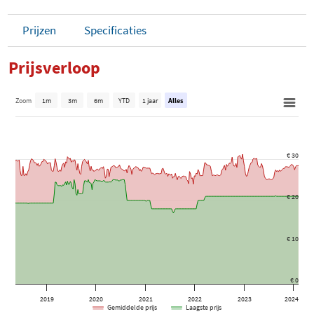
Prijzen
Specificaties
Prijsverloop
Zoom
1m
3m
6m
YTD
1 jaar
Alles
€ 30
€ 20
€ 10
€ 0
2019
2020
2021
2022
2023
2024
Gemiddelde prijs
Laagste prijs