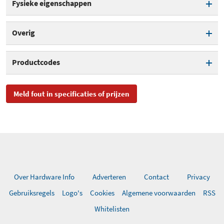
Fysieke eigenschappen
Kleur
Wit
Overig
Power over Ethernet
Productcodes
Aantal LAN-aansluitingen
4
SKU
RB941-2ND-TC
Meld fout in specificaties of prijzen
EAN
5711783891956,
4250605569600,
4752224003102
Toegevoegd aan Hardware
woensdag 16 mei 2018
Info
Over Hardware Info
Adverteren
Contact
Privacy
Gebruiksregels
Logo's
Cookies
Algemene voorwaarden
RSS
Whitelisten