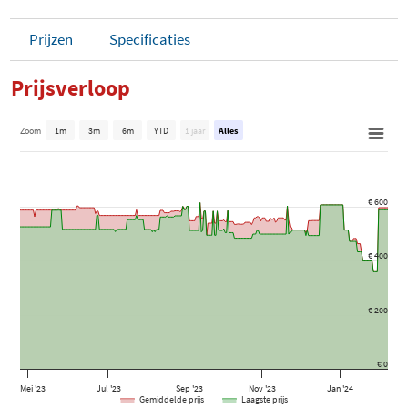
Prijzen
Specificaties
Prijsverloop
Zoom
1m
3m
6m
YTD
1 jaar
Alles
€ 600
€ 400
€ 200
€ 0
Mei '23
Jul '23
Sep '23
Nov '23
Jan '24
Gemiddelde prijs
Laagste prijs