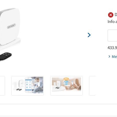
D
Info
433.
Me