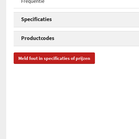
Frequentie
Specificaties
Frequentie
Productcodes
Alarm volume
SKU
EM
Meld fout in specificaties of prijzen
EAN
87
Toegevoegd aan Hardware Info
wo