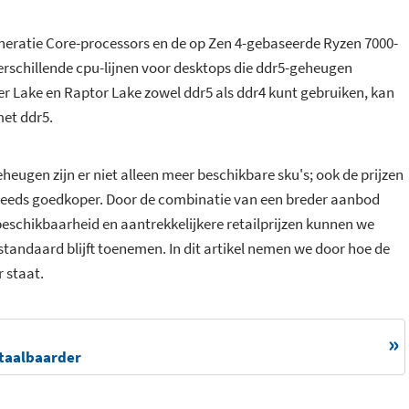
eneratie Core-processors en de op Zen 4-gebaseerde Ryzen 7000-
verschillende cpu-lijnen voor desktops die ddr5-geheugen
er Lake en Raptor Lake zowel ddr5 als ddr4 kunt gebruiken, kan
et ddr5.
eheugen zijn er niet alleen meer beschikbare sku's; ook de prijzen
g steeds goedkoper. Door de combinatie van een breder aanbod
eschikbaarheid en aantrekkelijkere retailprijzen kunnen we
tandaard blijft toenemen. In dit artikel nemen we door hoe de
 staat.
etaalbaarder