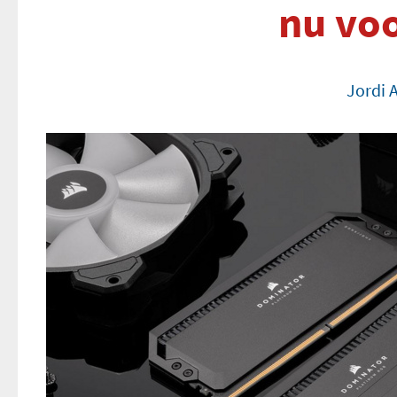
nu voo
Jordi 