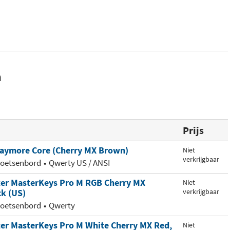
n
Prijs
laymore Core (Cherry MX Brown)
Niet
verkrijgbaar
toetsenbord
Qwerty US / ANSI
ter MasterKeys Pro M RGB Cherry MX
Niet
k (US)
verkrijgbaar
toetsenbord
Qwerty
ter MasterKeys Pro M White Cherry MX Red,
Niet