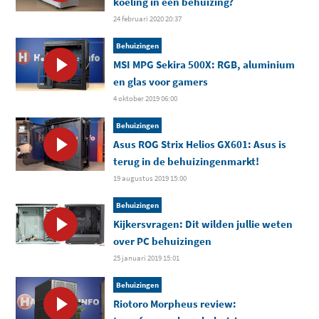
koeling in één behuizing?
24 februari 2020 20:37
Behuizingen
MSI MPG Sekira 500X: RGB, aluminium
en glas voor gamers
4 oktober 2019 06:00
Behuizingen
Asus ROG Strix Helios GX601: Asus is
terug in de behuizingenmarkt!
19 augustus 2019 15:00
Behuizingen
Kijkersvragen: Dit wilden jullie weten
over PC behuizingen
25 januari 2019 15:01
Behuizingen
Riotoro Morpheus review: