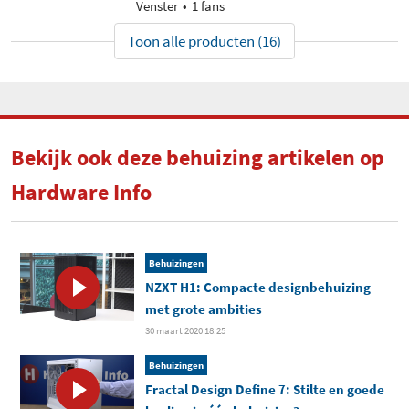
Venster
1 fans
Toon alle producten (16)
Bekijk ook deze behuizing artikelen op
Hardware Info
Behuizingen
NZXT H1: Compacte designbehuizing
met grote ambities
30 maart 2020 18:25
Behuizingen
Fractal Design Define 7: Stilte en goede