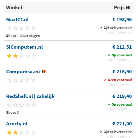
Winkel
Prijs NL
MaxICT.nl
€ 198,95
Bij toeleverancier
prijsopbouw
Shop:
1-3 werkdagen
SiComputers.nl
€ 212,51
Op voorraad
prijsopbouw
Compumsa.eu
€ 216,90
Geen voorraad
prijsopbouw
RedShell.nl | zakelijk
€ 219,40
Op voorraad
prijsopbouw
Shop:
3
Azerty.nl
€ 221,00
Bij toeleverancier
prijsopbouw