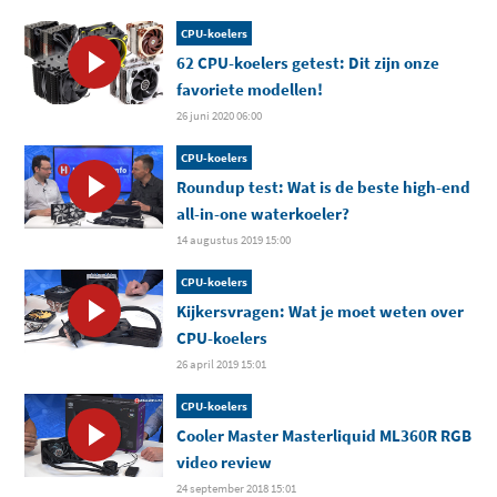
CPU-koelers
62 CPU-koelers getest: Dit zijn onze
favoriete modellen!
26 juni 2020 06:00
CPU-koelers
Roundup test: Wat is de beste high-end
all-in-one waterkoeler?
14 augustus 2019 15:00
CPU-koelers
Kijkersvragen: Wat je moet weten over
CPU-koelers
26 april 2019 15:01
CPU-koelers
Cooler Master Masterliquid ML360R RGB
video review
24 september 2018 15:01