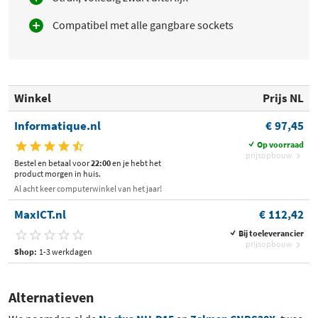
Compatibel met alle gangbare sockets
Winkel
Prijs NL
Informatique.nl
€ 97,45
Op voorraad
prijsopbouw
Bestel en betaal voor
22:00
en je hebt het
product morgen in huis.
Al acht keer computerwinkel van het jaar!
MaxICT.nl
€ 112,42
Bij toeleverancier
prijsopbouw
Shop:
1-3 werkdagen
Alternatieven