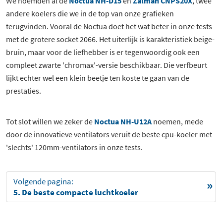
We noemden al de
Noctua NH-D15
en
Zalman CNPS20X
, twee
andere koelers die we in de top van onze grafieken
terugvinden. Vooral de Noctua doet het wat beter in onze tests
met de grotere socket 2066. Het uiterlijk is karakteristiek beige-
bruin, maar voor de liefhebber is er tegenwoordig ook een
compleet zwarte 'chromax'-versie beschikbaar. Die verfbeurt
lijkt echter wel een klein beetje ten koste te gaan van de
prestaties.
Tot slot willen we zeker de
Noctua NH-U12A
noemen, mede
door de innovatieve ventilators veruit de beste cpu-koeler met
'slechts' 120mm-ventilators in onze tests.
Volgende pagina:
5. De beste compacte luchtkoeler