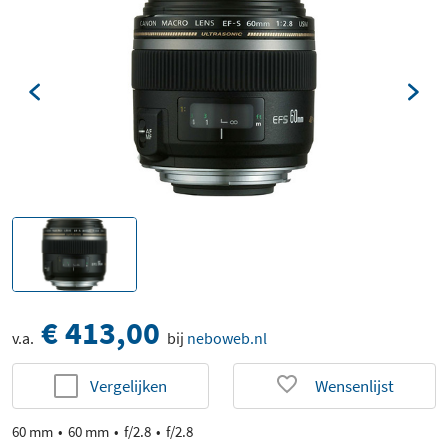
€ 413,00
v.a.
bij
neboweb.nl
Vergelijken
Wensenlijst
60 mm
60 mm
f/2.8
f/2.8