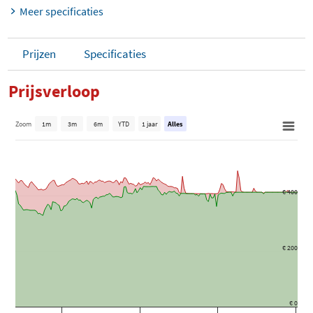
Meer specificaties
Prijzen
Specificaties
Prijsverloop
Zoom
1m
3m
6m
YTD
1 jaar
Alles
€ 400
€ 200
€ 0