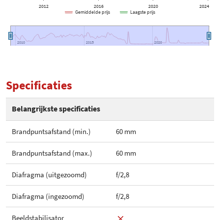
2012
2016
2020
2024
Gemiddelde prijs
Laagste prijs
2010
2010
2015
2015
2020
2020
Specificaties
Belangrijkste specificaties
Brandpuntsafstand (min.)
60 mm
Brandpuntsafstand (max.)
60 mm
Diafragma (uitgezoomd)
f/2,8
Diafragma (ingezoomd)
f/2,8
Beeldstabilisator