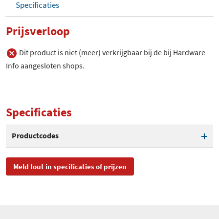
Specificaties
Prijsverloop
Dit product is niet (meer) verkrijgbaar bij de bij Hardware
Info aangesloten shops.
Specificaties
Productcodes
SKU
HR-05
Meld fout in specificaties of prijzen
Toegevoegd aan Hardware
woensdag 9 april 2008
Info