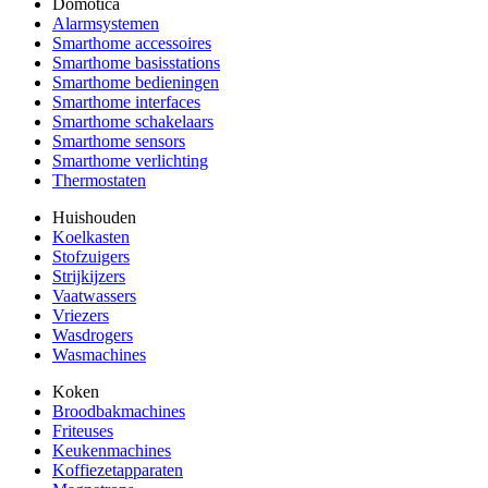
Domotica
Alarmsystemen
Smarthome accessoires
Smarthome basisstations
Smarthome bedieningen
Smarthome interfaces
Smarthome schakelaars
Smarthome sensors
Smarthome verlichting
Thermostaten
Huishouden
Koelkasten
Stofzuigers
Strijkijzers
Vaatwassers
Vriezers
Wasdrogers
Wasmachines
Koken
Broodbakmachines
Friteuses
Keukenmachines
Koffiezetapparaten