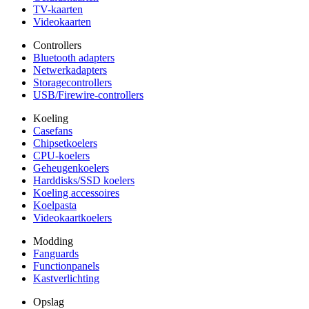
TV-kaarten
Videokaarten
Controllers
Bluetooth adapters
Netwerkadapters
Storagecontrollers
USB/Firewire-controllers
Koeling
Casefans
Chipsetkoelers
CPU-koelers
Geheugenkoelers
Harddisks/SSD koelers
Koeling accessoires
Koelpasta
Videokaartkoelers
Modding
Fanguards
Functionpanels
Kastverlichting
Opslag