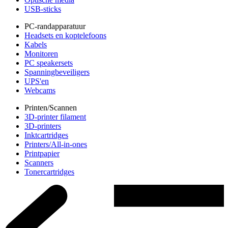
USB-sticks
PC-randapparatuur
Headsets en koptelefoons
Kabels
Monitoren
PC speakersets
Spanningbeveiligers
UPS'en
Webcams
Printen/Scannen
3D-printer filament
3D-printers
Inktcartridges
Printers/All-in-ones
Printpapier
Scanners
Tonercartridges