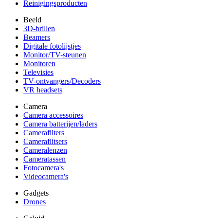
Reinigingsproducten
Beeld
3D-brillen
Beamers
Digitale fotolijstjes
Monitor/TV-steunen
Monitoren
Televisies
TV-ontvangers/Decoders
VR headsets
Camera
Camera accessoires
Camera batterijen/laders
Camerafilters
Cameraflitsers
Cameralenzen
Cameratassen
Fotocamera's
Videocamera's
Gadgets
Drones