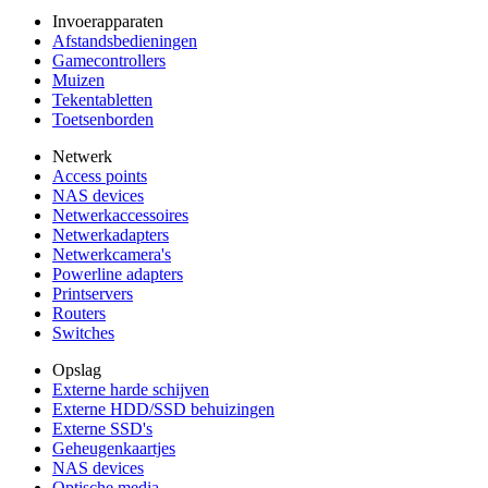
Invoerapparaten
Afstandsbedieningen
Gamecontrollers
Muizen
Tekentabletten
Toetsenborden
Netwerk
Access points
NAS devices
Netwerkaccessoires
Netwerkadapters
Netwerkcamera's
Powerline adapters
Printservers
Routers
Switches
Opslag
Externe harde schijven
Externe HDD/SSD behuizingen
Externe SSD's
Geheugenkaartjes
NAS devices
Optische media