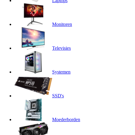
Laptops
Monitoren
Televisies
Systemen
SSD's
Moederborden