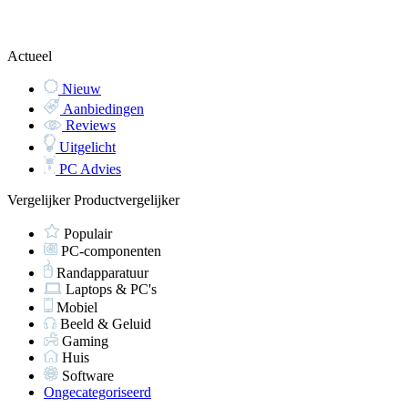
Actueel
Nieuw
Aanbiedingen
Reviews
Uitgelicht
PC Advies
Vergelijker
Productvergelijker
Populair
PC-componenten
Randapparatuur
Laptops & PC's
Mobiel
Beeld & Geluid
Gaming
Huis
Software
Ongecategoriseerd