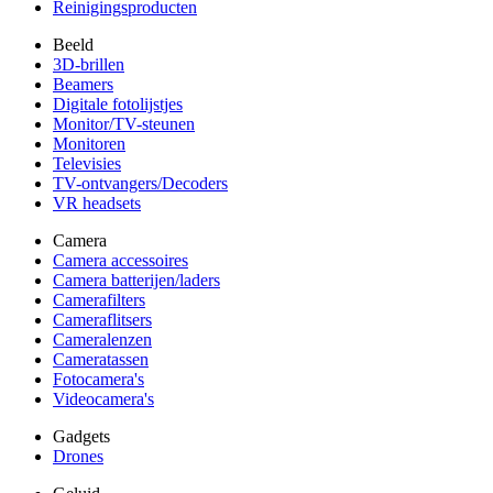
Reinigingsproducten
Beeld
3D-brillen
Beamers
Digitale fotolijstjes
Monitor/TV-steunen
Monitoren
Televisies
TV-ontvangers/Decoders
VR headsets
Camera
Camera accessoires
Camera batterijen/laders
Camerafilters
Cameraflitsers
Cameralenzen
Cameratassen
Fotocamera's
Videocamera's
Gadgets
Drones