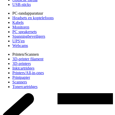
USB-sticks
PC-randapparatuur
Headsets en koptelefoons
Kabels
Monitoren
PC speakersets
Spanningbeveiligers
UPS'en
Webcams
Printen/Scannen
3D-printer filament
3D-printers
Inktcartridges
Printers/All-in-ones
Printpapier
Scanners
Tonercartridges