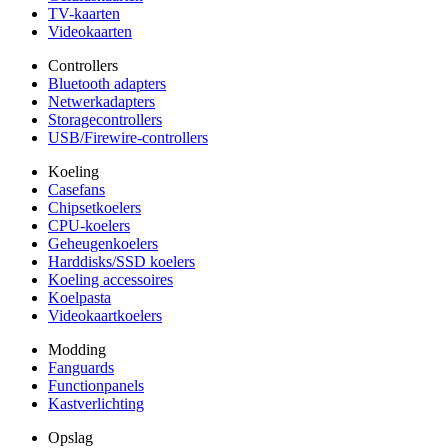
TV-kaarten
Videokaarten
Controllers
Bluetooth adapters
Netwerkadapters
Storagecontrollers
USB/Firewire-controllers
Koeling
Casefans
Chipsetkoelers
CPU-koelers
Geheugenkoelers
Harddisks/SSD koelers
Koeling accessoires
Koelpasta
Videokaartkoelers
Modding
Fanguards
Functionpanels
Kastverlichting
Opslag