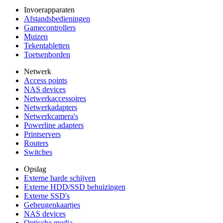
Invoerapparaten
Afstandsbedieningen
Gamecontrollers
Muizen
Tekentabletten
Toetsenborden
Netwerk
Access points
NAS devices
Netwerkaccessoires
Netwerkadapters
Netwerkcamera's
Powerline adapters
Printservers
Routers
Switches
Opslag
Externe harde schijven
Externe HDD/SSD behuizingen
Externe SSD's
Geheugenkaartjes
NAS devices
Optische media