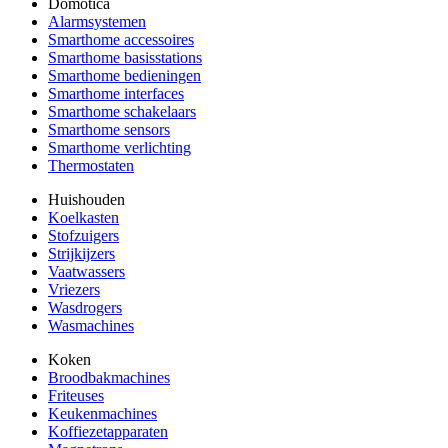
Domotica
Alarmsystemen
Smarthome accessoires
Smarthome basisstations
Smarthome bedieningen
Smarthome interfaces
Smarthome schakelaars
Smarthome sensors
Smarthome verlichting
Thermostaten
Huishouden
Koelkasten
Stofzuigers
Strijkijzers
Vaatwassers
Vriezers
Wasdrogers
Wasmachines
Koken
Broodbakmachines
Friteuses
Keukenmachines
Koffiezetapparaten