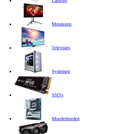
Laptops
Monitoren
Televisies
Systemen
SSD's
Moederborden