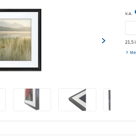
v.a.
21.5 
Me