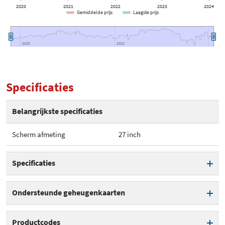
2020
2021
2022
2023
2024
Gemiddelde prijs
Laagste prijs
2020
2020
2022
2022
Specificaties
Belangrijkste specificaties
Scherm afmeting
27 inch
Specificaties
Scherm afmeting
27 inch
Ondersteunde geheugenkaarten
Helderheid
300 cd/m²
SD / MMC
Productcodes