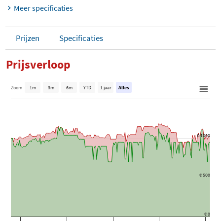
Meer specificaties
Prijzen
Specificaties
Prijsverloop
Zoom
1m
3m
6m
YTD
1 jaar
Alles
€ 1000
€ 500
€ 0