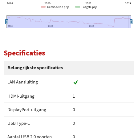
2018
2020
2022
2024
Gemiddelde prijs
Laagste prijs
2018
2018
2020
2020
2022
2022
Specificaties
Belangrijkste specificaties
LAN Aansluiting
HDMI-uitgang
1
DisplayPort-uitgang
0
USB Type-C
0
Aantal USB 2.0 poorten
0