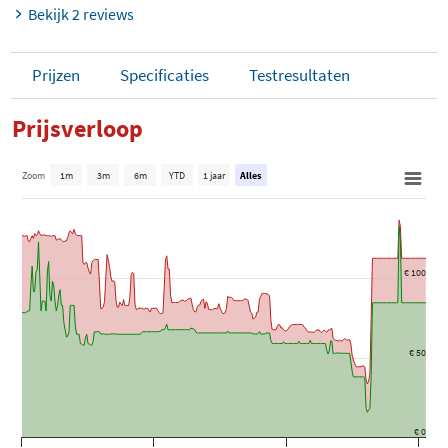
Bekijk 2 reviews
Prijzen
Specificaties
Testresultaten
Prijsverloop
Zoom
1m
3m
6m
YTD
1 jaar
Alles
€ 100
€ 50
€ 0