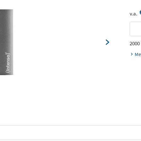
v.a.
2000
Me