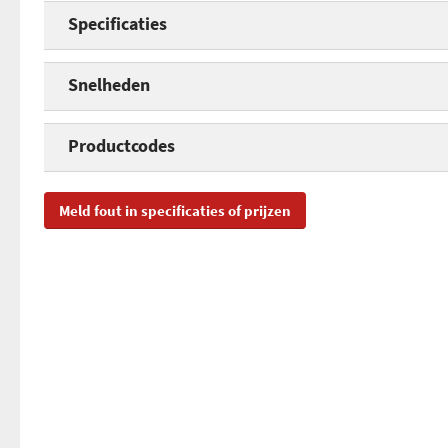
Specificaties
Opgegeven capaciteit
Snelheden
Opgegeven leessnelheid
Productcodes
SKU
38
Meld fout in specificaties of prijzen
EAN
40
Toegevoegd aan Hardware Info
do