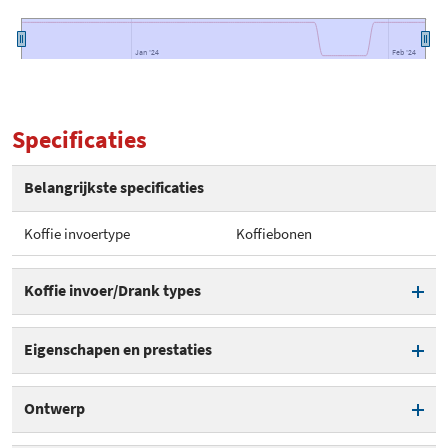
Jan '24
Jan '24
Feb '24
Feb '24
Specificaties
Belangrijkste specificaties
Koffie invoertype
Koffiebonen
Koffie invoer/Drank types
Koffie invoertype
Koffiebonen
Eigenschapen en prestaties
Normale koffie
Instelbare koffietemperatuur
Ontwerp
Aantal kopjes per volle kan
10