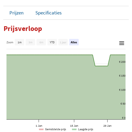
Prijzen
Specificaties
Prijsverloop
Zoom
1m
3m
6m
YTD
1 jaar
Alles
€ 200
€ 150
€ 100
€ 50
€ 0
1 Jan
15 Jan
29 Jan
Gemiddelde prijs
Laagste prijs