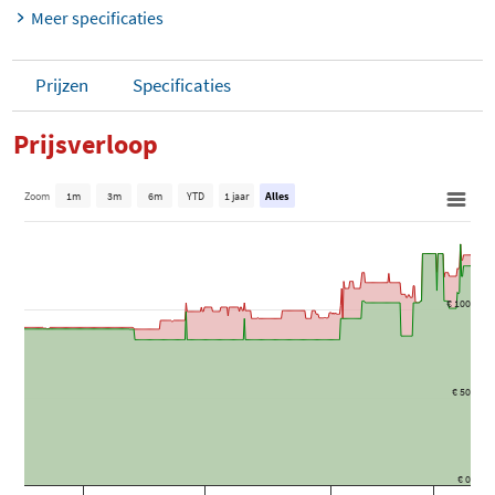
Meer specificaties
Prijzen
Specificaties
Prijsverloop
Zoom
1m
3m
6m
YTD
1 jaar
Alles
€ 100
€ 50
€ 0