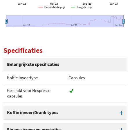
Jan '23
Mei '23
Sep '23
Jan '24
Gemiddelde prijs
Laagste prijs
Jan '23
Jan '23
Jul '23
Jul '23
Jan '24
Jan '24
Specificaties
Belangrijkste specificaties
Koffie invoertype
Capsules
Geschikt voor Nespresso
capsules
Koffie invoer/Drank types
Koffie invoertype
Capsules
Eigenschapen en prestaties