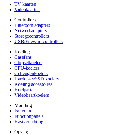
TV-kaarten
Videokaarten
Controllers
Bluetooth adapters
Netwerkadapters
Storagecontrollers
USB/Firewire-controllers
Koeling
Casefans
Chipsetkoelers
CPU-koelers
Geheugenkoelers
Harddisks/SSD koelers
Koeling accessoires
Koelpasta
Videokaartkoelers
Modding
Fanguards
Functionpanels
Kastverlichting
Opslag