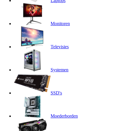
Laptops
Monitoren
Televisies
Systemen
SSD's
Moederborden