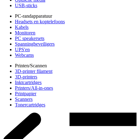
USB-sticks
PC-randapparatuur
Headsets en koptelefoons
Kabels
Monitoren
PC speakersets
Spanningbeveiligers
UPS'en
Webcams
Printen/Scannen
3D-printer filament
3D-printers
Inktcartridges
Printers/All-in-ones
Printpapier
Scanners
Tonercartridges