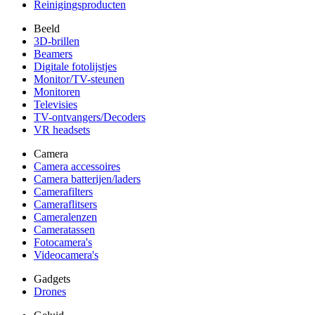
Reinigingsproducten
Beeld
3D-brillen
Beamers
Digitale fotolijstjes
Monitor/TV-steunen
Monitoren
Televisies
TV-ontvangers/Decoders
VR headsets
Camera
Camera accessoires
Camera batterijen/laders
Camerafilters
Cameraflitsers
Cameralenzen
Cameratassen
Fotocamera's
Videocamera's
Gadgets
Drones