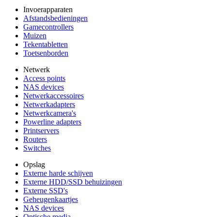
Invoerapparaten
Afstandsbedieningen
Gamecontrollers
Muizen
Tekentabletten
Toetsenborden
Netwerk
Access points
NAS devices
Netwerkaccessoires
Netwerkadapters
Netwerkcamera's
Powerline adapters
Printservers
Routers
Switches
Opslag
Externe harde schijven
Externe HDD/SSD behuizingen
Externe SSD's
Geheugenkaartjes
NAS devices
Optische media