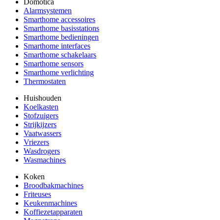
Domotica
Alarmsystemen
Smarthome accessoires
Smarthome basisstations
Smarthome bedieningen
Smarthome interfaces
Smarthome schakelaars
Smarthome sensors
Smarthome verlichting
Thermostaten
Huishouden
Koelkasten
Stofzuigers
Strijkijzers
Vaatwassers
Vriezers
Wasdrogers
Wasmachines
Koken
Broodbakmachines
Friteuses
Keukenmachines
Koffiezetapparaten