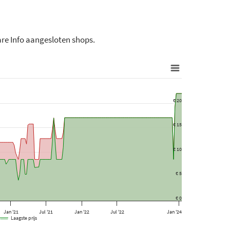
ware Info aangesloten shops.
€ 20
€ 15
€ 10
€ 5
€ 0
Jan '21
Jul '21
Jan '22
Jul '22
Jan '24
Laagste prijs