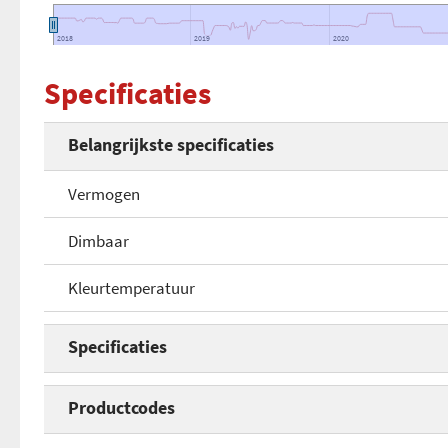
2018
2018
2019
2019
2020
2020
Specificaties
Belangrijkste specificaties
Vermogen
Dimbaar
Kleurtemperatuur
Specificaties
Vermogen
Productcodes
Dimbaar