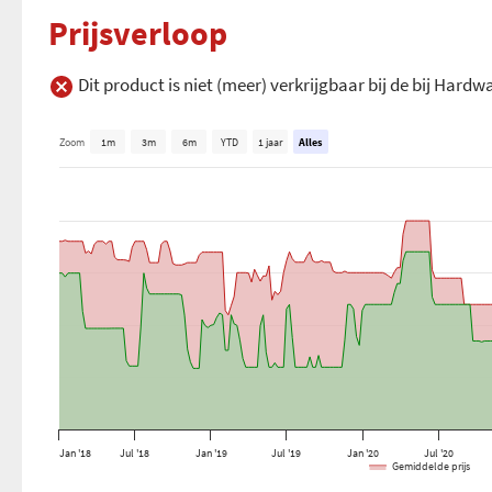
Prijsverloop
Dit product is niet (meer) verkrijgbaar bij de bij Hard
Zoom
1m
3m
6m
YTD
1 jaar
Alles
Jan '18
Jul '18
Jan '19
Jul '19
Jan '20
Jul '20
Gemiddelde prijs