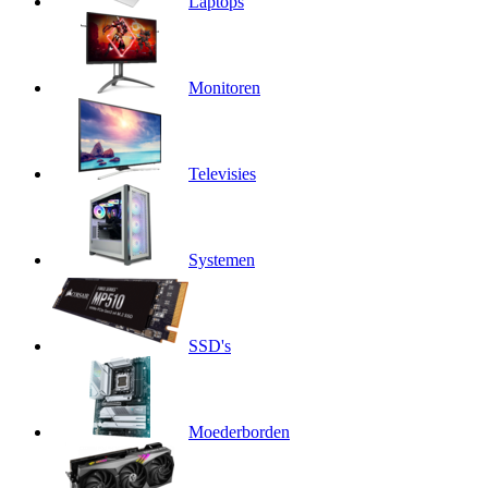
Laptops
Monitoren
Televisies
Systemen
SSD's
Moederborden