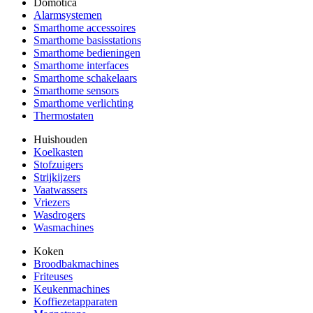
Domotica
Alarmsystemen
Smarthome accessoires
Smarthome basisstations
Smarthome bedieningen
Smarthome interfaces
Smarthome schakelaars
Smarthome sensors
Smarthome verlichting
Thermostaten
Huishouden
Koelkasten
Stofzuigers
Strijkijzers
Vaatwassers
Vriezers
Wasdrogers
Wasmachines
Koken
Broodbakmachines
Friteuses
Keukenmachines
Koffiezetapparaten