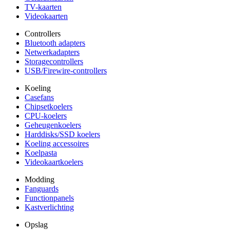
TV-kaarten
Videokaarten
Controllers
Bluetooth adapters
Netwerkadapters
Storagecontrollers
USB/Firewire-controllers
Koeling
Casefans
Chipsetkoelers
CPU-koelers
Geheugenkoelers
Harddisks/SSD koelers
Koeling accessoires
Koelpasta
Videokaartkoelers
Modding
Fanguards
Functionpanels
Kastverlichting
Opslag