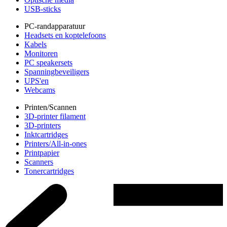
USB-sticks
PC-randapparatuur
Headsets en koptelefoons
Kabels
Monitoren
PC speakersets
Spanningbeveiligers
UPS'en
Webcams
Printen/Scannen
3D-printer filament
3D-printers
Inktcartridges
Printers/All-in-ones
Printpapier
Scanners
Tonercartridges