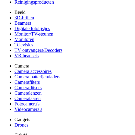
Reinigingsproducten
Beeld
3D-brillen
Beamers
Digitale fotolijstjes
Monitor/TV-steunen
Monitoren
Televisies
TV-ontvangers/Decoders
VR headsets
Camera
Camera accessoires
Camera batterijen/laders
Camerafilters
Cameraflitsers
Cameralenzen
Cameratassen
Fotocamera's
Videocamera's
Gadgets
Drones