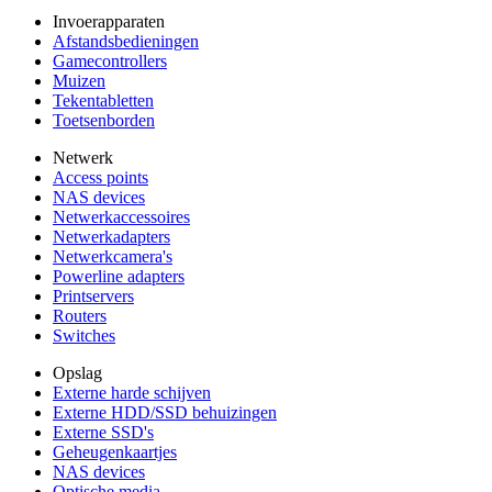
Invoerapparaten
Afstandsbedieningen
Gamecontrollers
Muizen
Tekentabletten
Toetsenborden
Netwerk
Access points
NAS devices
Netwerkaccessoires
Netwerkadapters
Netwerkcamera's
Powerline adapters
Printservers
Routers
Switches
Opslag
Externe harde schijven
Externe HDD/SSD behuizingen
Externe SSD's
Geheugenkaartjes
NAS devices
Optische media