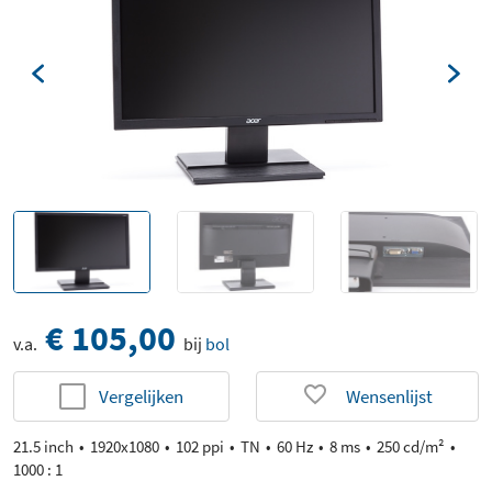
€ 105,00
v.a.
bij
bol
Vergelijken
Wensenlijst
21.5 inch
1920x1080
102 ppi
TN
60 Hz
8 ms
250 cd/m²
1000 : 1