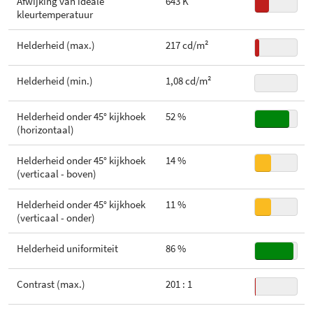
Afwijking van ideale
643 K
verversingsfrequentie
Stroomverbruik (in standby)
0,35 W
Geïntegreerde luidsprekers
Afstandsbediening
kleurtemperatuur
Gewicht zonder voet
3,66 kg
HDR
Geïntegreerde webcam
Helderheid (max.)
217 cd/m²
Kleur
Zwart
Geheugenkaartlezer
Helderheid (min.)
1,08 cd/m²
Geïntegreerde TV-tuner
Helderheid onder 45° kijkhoek
52 %
(horizontaal)
Helderheid onder 45° kijkhoek
14 %
(verticaal - boven)
Helderheid onder 45° kijkhoek
11 %
(verticaal - onder)
Helderheid uniformiteit
86 %
Contrast (max.)
201 : 1