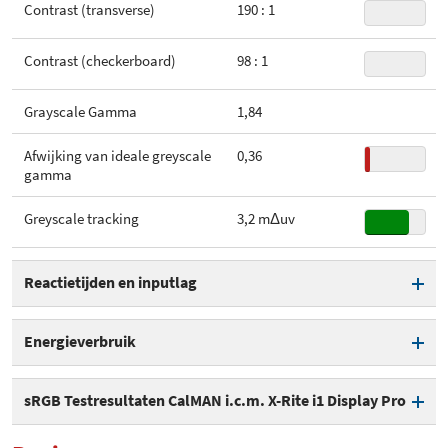
Contrast (transverse)
190 : 1
Contrast (checkerboard)
98 : 1
Grayscale Gamma
1,84
Afwijking van ideale greyscale
0,36
gamma
Greyscale tracking
3,2 mΔuv
Reactietijden en inputlag
Overdrive standaard aan
Energieverbruik
Reactietijd (0%-100%)
9,5 ms
Energieverbruik helderheid
16 W
sRGB Testresultaten CalMAN i.c.m. X-Rite i1 Display Pro
maximaal (wit)
Reactietijd (100%-0%)
1,9 ms
Kleurtemperatuur
6.137 K