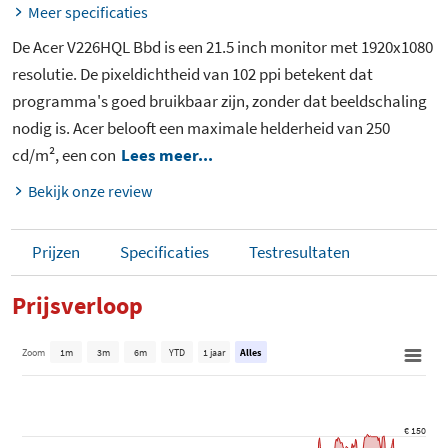
Meer specificaties
De Acer V226HQL Bbd is een 21.5 inch monitor met 1920x1080
resolutie. De pixeldichtheid van 102 ppi betekent dat
programma's goed bruikbaar zijn, zonder dat beeldschaling
nodig is. Acer belooft een maximale helderheid van 250
cd/m², een con
Lees meer...
Bekijk onze review
Prijzen
Specificaties
Testresultaten
Prijsverloop
Zoom
1m
3m
6m
YTD
1 jaar
Alles
€ 150